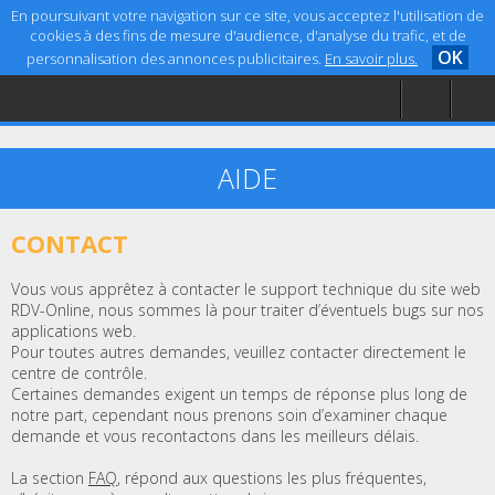
En poursuivant votre navigation sur ce site, vous acceptez l'utilisation de
cookies à des fins de mesure d'audience, d'analyse du trafic, et de
OK
personnalisation des annonces publicitaires.
En savoir plus.
Accueil
Aide
Mentions légales
AIDE
CONTACT
Vous vous apprêtez à contacter le support technique du site web
RDV-Online, nous sommes là pour traiter d’éventuels bugs sur nos
applications web.
Pour toutes autres demandes, veuillez contacter directement le
centre de contrôle.
Certaines demandes exigent un temps de réponse plus long de
notre part, cependant nous prenons soin d’examiner chaque
demande et vous recontactons dans les meilleurs délais.
La section
FAQ
, répond aux questions les plus fréquentes,